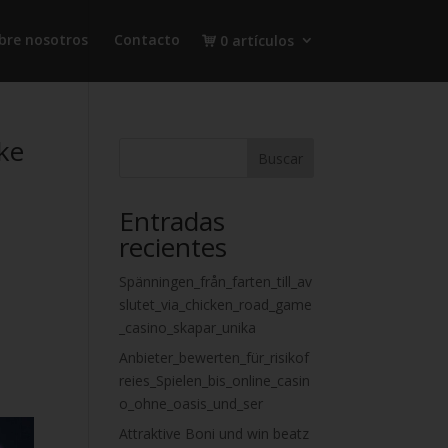
bre nosotros
Contacto
0 artículos
ke
Buscar
Entradas
recientes
Spänningen_från_farten_till_av
slutet_via_chicken_road_game
_casino_skapar_unika
Anbieter_bewerten_für_risikof
reies_Spielen_bis_online_casin
o_ohne_oasis_und_ser
Attraktive Boni und win beatz