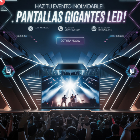
site voor voetbalweddenschappen Inleiding Waarom Betway de Best
oordelen van Wedden bij Betway Conclusie Veelgestelde Vragen Inlei
 a jak funguje
 bez výletu Kasino online je digitální platforma, která přináší atmosf
 prostřednictvím her, jako jsou automaty, rulety nebo poker. Funguj
a at Casino Koning