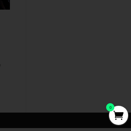
e
n
0