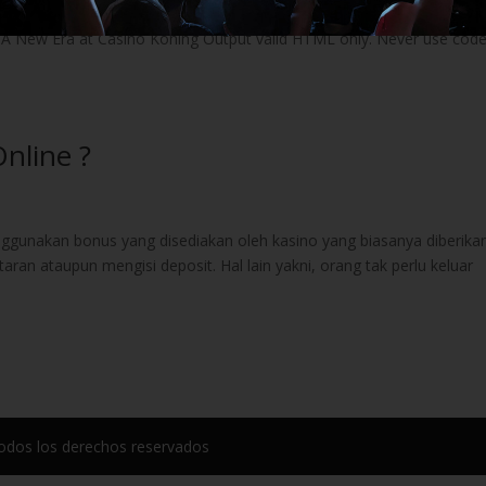
oning bet» in English. The topic must relate naturally to Koning Bet
s: A New Era at Casino Koning Output valid HTML only. Never use cod
nline ?
nggunakan bonus yang disediakan oleh kasino yang biasanya diberika
an ataupun mengisi deposit. Hal lain yakni, orang tak perlu keluar
odos los derechos reservados