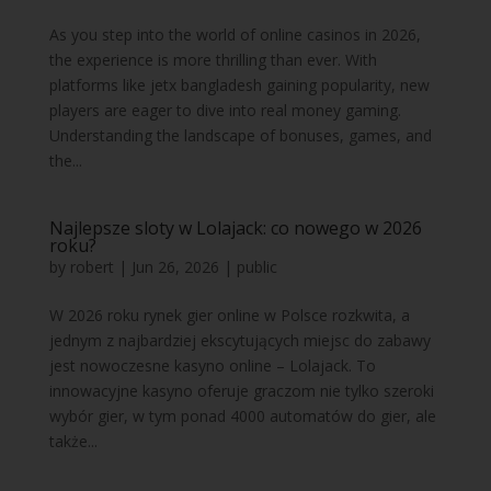
As you step into the world of online casinos in 2026,
the experience is more thrilling than ever. With
platforms like jetx bangladesh gaining popularity, new
players are eager to dive into real money gaming.
Understanding the landscape of bonuses, games, and
the...
Najlepsze sloty w Lolajack: co nowego w 2026
roku?
by
robert
|
Jun 26, 2026
|
public
W 2026 roku rynek gier online w Polsce rozkwita, a
jednym z najbardziej ekscytujących miejsc do zabawy
jest nowoczesne kasyno online – Lolajack. To
innowacyjne kasyno oferuje graczom nie tylko szeroki
wybór gier, w tym ponad 4000 automatów do gier, ale
także...