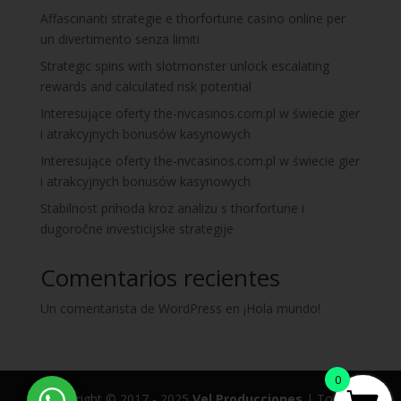
Affascinanti strategie e thorfortune casino online per
un divertimento senza limiti
Strategic spins with slotmonster unlock escalating
rewards and calculated risk potential
Interesujące oferty the-nvcasinos.com.pl w świecie gier
i atrakcyjnych bonusów kasynowych
Interesujące oferty the-nvcasinos.com.pl w świecie gier
i atrakcyjnych bonusów kasynowych
Stabilnost prihoda kroz analizu s thorfortune i
dugoročne investicijske strategije
Comentarios recientes
Un comentarista de WordPress
en
¡Hola mundo!
0
Copyright © 2017 - 2025
Vel Producciones
| Todos