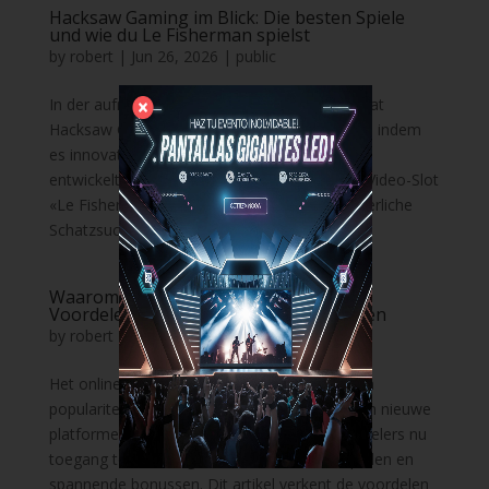
Hacksaw Gaming im Blick: Die besten Spiele
und wie du Le Fisherman spielst
by
robert
|
Jun 26, 2026
|
public
In der aufregenden Welt der Online-Casinos hat
Hacksaw Gaming sich einen Namen gemacht, indem
es innovative und visuell ansprechende Spiele
entwickelt. Besonders hervorzuheben ist der Video-Slot
«Le Fisherman», der Spieler auf eine abenteuerliche
Schatzsuche mitnimmt....
Waarom spelen bij Zuluspins casino?
Voordelen van hun VIP club en bonussen
by
robert
|
Jun 26, 2026
|
public
Het online gokken is de laatste jaren enorm in
populariteit gestegen, en met de opkomst van nieuwe
platformen zoals Zuluspins casino , krijgen spelers nu
toegang tot een ongekende variëteit aan spellen en
spannende bonussen. Dit artikel verkent de voordelen